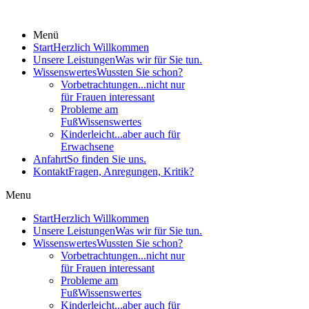
Menü
Start
Herzlich Willkommen
Unsere Leistungen
Was wir für Sie tun.
Wissenswertes
Wussten Sie schon?
Vorbetrachtungen
...nicht nur
für Frauen interessant
Probleme am
Fuß
Wissenswertes
Kinderleicht
...aber auch für
Erwachsene
Anfahrt
So finden Sie uns.
Kontakt
Fragen, Anregungen, Kritik?
Menu
Start
Herzlich Willkommen
Unsere Leistungen
Was wir für Sie tun.
Wissenswertes
Wussten Sie schon?
Vorbetrachtungen
...nicht nur
für Frauen interessant
Probleme am
Fuß
Wissenswertes
Kinderleicht
...aber auch für