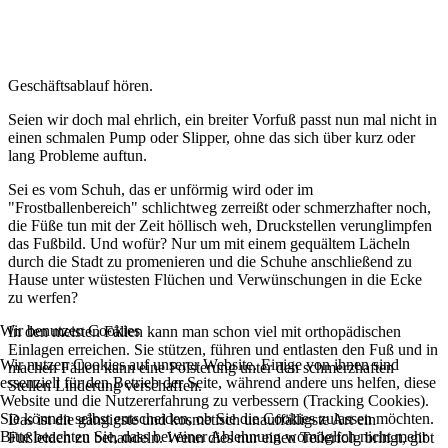
Geschäftsablauf hören.
Seien wir doch mal ehrlich, ein breiter Vorfuß passt nun mal nicht in
einen schmalen Pump oder Slipper, ohne das sich über kurz oder
lang Probleme auftun.
Sei es vom Schuh, das er unförmig wird oder im
"Frostballenbereich" schlichtweg zerreißt oder schmerzhafter noch,
die Füße tun mit der Zeit höllisch weh, Druckstellen verunglimpfen
das Fußbild. Und wofür? Nur um mit einem gequältem Lächeln
durch die Stadt zu promenieren und die Schuhe anschließend zu
Hause unter wüstesten Flüchen und Verwünschungen in die Ecke
zu werfen?
Wir benutzen Cookies
In den meisten Fällen kann man schon viel mit orthopädischen
Einlagen erreichen. Sie stützen, führen und entlasten den Fuß und in
Wir nutzen Cookies auf unserer Website. Einige von ihnen sind
machen Fällen kann eine Polsterung unter den schmerzhaften
essenziell für den Betrieb der Seite, während andere uns helfen, diese
Stellen Linderung verschaffen.
Website und die Nutzererfahrung zu verbessern (Tracking Cookies).
Sie können selbst entscheiden, ob Sie die Cookies zulassen möchten.
Das ist die gängigste und kosmetisch unauffälligste Art ein
Bitte beachten Sie, dass bei einer Ablehnung womöglich nicht mehr
Fußleiden zu behandeln. Wenn dies nur einen Teilerfolg bringt, gibt