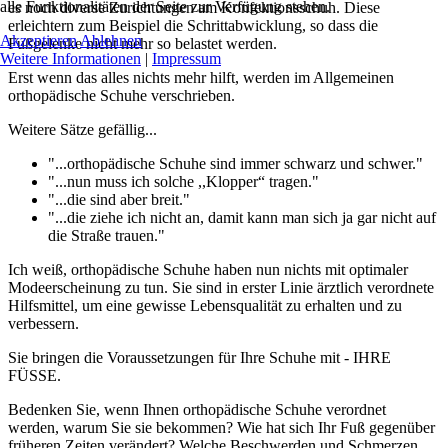
alle Funktionalitäten der Seite zur Verfügung stehen.
es noch diverse Zurichtungen am Konfektionsschuh. Diese
erleichtern zum Beispiel die Schrittabwicklung, so dass die
Akzeptieren
Ablehnen
Fußgelenke nicht mehr so belastet werden.
Weitere Informationen
|
Impressum
Erst wenn das alles nichts mehr hilft, werden im Allgemeinen
orthopädische Schuhe verschrieben.
Weitere Sätze gefällig...
"...orthopädische Schuhe sind immer schwarz und schwer."
"...nun muss ich solche ,,Klopper“ tragen."
"...die sind aber breit."
"...die ziehe ich nicht an, damit kann man sich ja gar nicht auf
die Straße trauen."
Ich weiß, orthopädische Schuhe haben nun nichts mit optimaler
Modeerscheinung zu tun. Sie sind in erster Linie ärztlich verordnete
Hilfsmittel, um eine gewisse Lebensqualität zu erhalten und zu
verbessern.
Sie bringen die Voraussetzungen für Ihre Schuhe mit - IHRE
FÜSSE.
Bedenken Sie, wenn Ihnen orthopädische Schuhe verordnet
werden, warum Sie sie bekommen? Wie hat sich Ihr Fuß gegenüber
früheren Zeiten verändert? Welche Beschwerden und Schmerzen